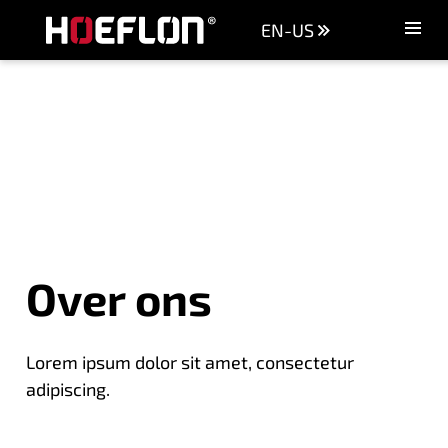
EN-US
Machines
Sectors
Knowledge centre
Dealers
Purchase advice
Request quotation
Over ons
Careers (NL)
Contact
Lorem ipsum dolor sit amet, consectetur
adipiscing.