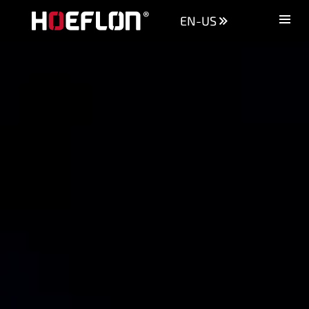
EN-US
Machines
Sectors
Knowledge centre
Dealers
Purchase advice
Request quotation
Careers (NL)
Contact